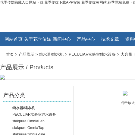
花季传媒隐藏入口网站下载,花季传媒下载APP安装,花季传媒黄网站,花季网站免费下载
网站首页
关于花季传媒
新闻中心
产品中心
技术文章
资料
隐藏入口网站
首页
>
产品展示
>
纯水器/纯水机
>
PECULIAR实验室纯水设备
> 大容量 H
产品展示 / Products
下载
产品分类
点击放
纯水器/纯水机
PECULIAR实验室纯水设备
stakpure OmniaLab
stakpure OmniaTap
stakpureOmniaPure