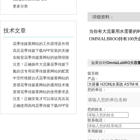
更多分类
详细资料：
技术文章
当你有大流量用水需要的时候，
OMNIALBROO持有100
花季传媒黄网站的工作原理及作用
高压花季传媒下载APP安装的关键
维护保养方法及注意事项分享
实验室花季传媒黄网站的故障排除
如果你对
OmniaLabRO大容量
及维护
注意！正确操作大流量花季传媒下
载APP安装能有效地提高工作效率
氮吹仪专用花季传媒黄网站的配置
留言框
介绍及工作原理
中空纤维膜台式花季传媒黄网站的
产品：
常见故障及解决方法
质谱花季传媒黄网站的通用技术规
您的单位：
范
质谱花季传媒黄网站的使用要求及
方法步骤
注意！正确安装才可以保证高压花
季传媒下载APP安装的安全运行
正确使用高纯花季传媒下载APP安
您的姓名：
装可帮助用户进行安全的实验
联系电话：
常用邮箱：